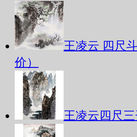
王凌云 四尺
价）
王凌云四尺三