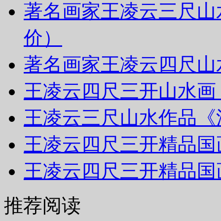
著名画家王凌云三尺山
价）
著名画家王凌云四尺山
王凌云四尺三开山水画
王凌云三尺山水作品《
王凌云四尺三开精品国
王凌云四尺三开精品国
推荐阅读