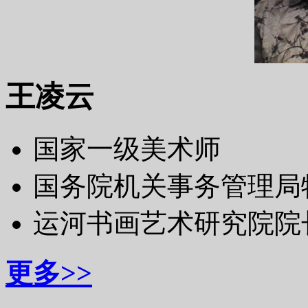
王凌云
国家一级美术师
国务院机关事务管理局
运河书画艺术研究院院
更多>>