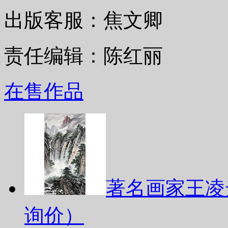
出版客服：焦文卿
责任编辑：陈红丽
在售作品
著名画家王凌
询价）